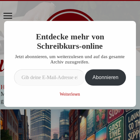
Entdecke mehr von
Schreibkurs-online
Jetzt abonnieren, um weiterzulesen und auf das gesamte
Archiv zuzugreifen.
Gib deine E-Mail-Adresse ein ...
Abonnieren
Home
»
Allgemein
»
Guerilla-Marketing für Autoren:
Mit kreativen Ideen die Aufmerksamkeit der Leser
Weiterlesen
gewinnen