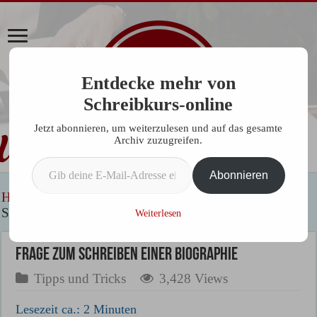
Entdecke mehr von
Schreibkurs-online
Jetzt abonnieren, um weiterzulesen und auf das gesamte
Archiv zuzugreifen.
Gib deine E-Mail-Adresse ein ...
Abonnieren
Home
»
Allgemein
»
Tipps und Tricks
»
Frage zum
Schreiben einer Biographie
Weiterlesen
Frage zum Schreiben einer Biographie
Tipps und Tricks
3,428 Views
Lesezeit ca.:
2
Minuten