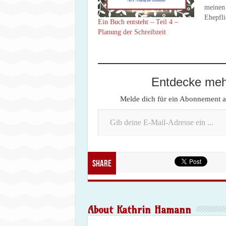
meinen
Ehepfli
Ein Buch entsteht – Teil 4 –
Weiterb
Planung der Schreibzeit
Hobbies
Das kli
aber do
Monat -
neues 
Entdecke mehr
Melde dich für ein Abonnement an
Gib deine E-Mail-Adresse ein ...
Share
About Kathrin Hamann