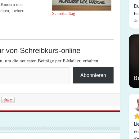
 Kindern und
chten, meiner
Schreiballtag
ildung und meinen vielen
 etwa 20 Bücher im Jahr.
ngt nicht viel, bedeutet
ch etwa 2 Bücher im
 oder alle 2 Wochen ein
Buch.…
 von Schreibkurs-online
, um die neuesten Beiträge per E-Mail zu erhalten.
Abonnieren