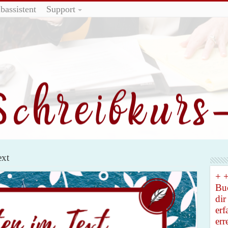
bassistent
Support
ext
+ +
Buc
dir
erf
err