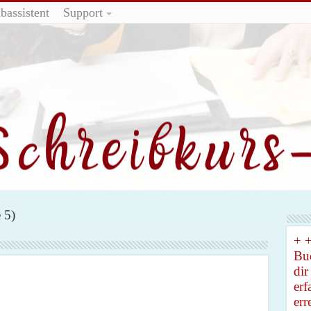
bassistent
Support
 5)
+ +
Buc
dir
erf
err