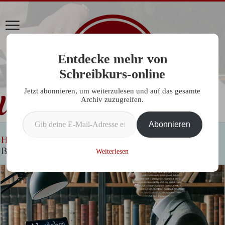
Entdecke mehr von
Schreibkurs-online
Jetzt abonnieren, um weiterzulesen und auf das gesamte
Archiv zuzugreifen.
Gib deine E-Mail-Adresse ein ...
Abonnieren
Home
»
Allgemein
»
Wie KI Autoren Unterstützt: Ein
Blick auf die Vorteile und Herausforderungen
Weiterlesen