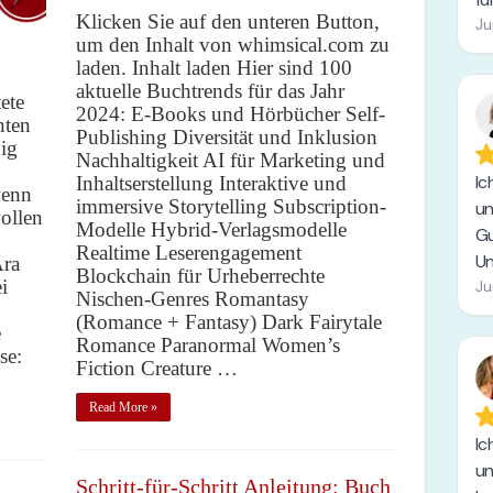
Klicken Sie auf den unteren Button,
um den Inhalt von whimsical.com zu
laden. Inhalt laden Hier sind 100
aktuelle Buchtrends für das Jahr
ete
2024: E-Books und Hörbücher Self-
nten
Publishing Diversität und Inklusion
ig
Nachhaltigkeit AI für Marketing und
Inhaltserstellung Interaktive und
wenn
immersive Storytelling Subscription-
wollen
Modelle Hybrid-Verlagsmodelle
Realtime Leserengagement
Ära
Blockchain für Urheberrechte
i
Nischen-Genres Romantasy
(Romance + Fantasy) Dark Fairytale
e
Romance Paranormal Women’s
se:
Fiction Creature …
Read More »
Schritt-für-Schritt Anleitung: Buch