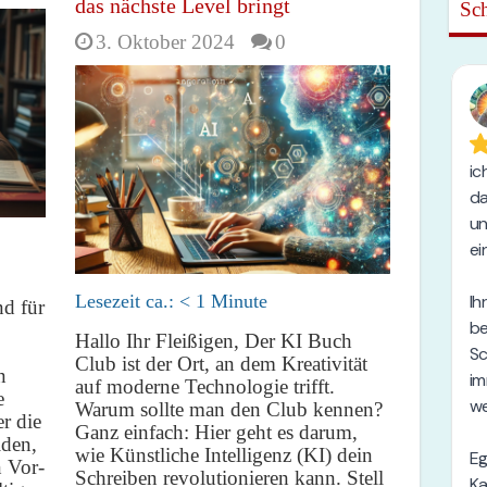
das nächste Level bringt
Sch
3. Oktober 2024
0
Lesezeit ca.:
< 1
Minute
nd für
Hallo Ihr Fleißigen, Der KI Buch
Club ist der Ort, an dem Kreativität
n
auf moderne Technologie trifft.
e
Warum sollte man den Club kennen?
r die
Ganz einfach: Hier geht es darum,
iden,
wie Künstliche Intelligenz (KI) dein
n Vor-
Schreiben revolutionieren kann. Stell