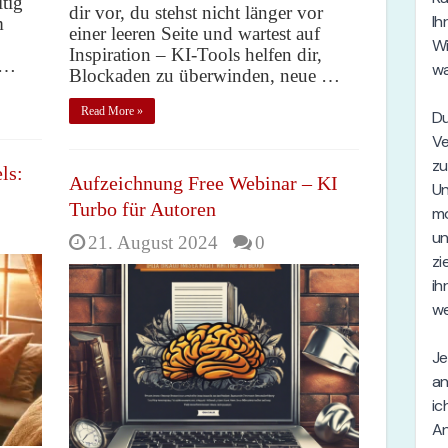
tig
dir vor, du stehst nicht länger vor
m
einer leeren Seite und wartest auf
Inspiration – KI-Tools helfen dir,
 …
Blockaden zu überwinden, neue …
Read More »
ls:
Aufzeichnung Free Webinar – KI
Turbo für Autoren
21. August 2024
0