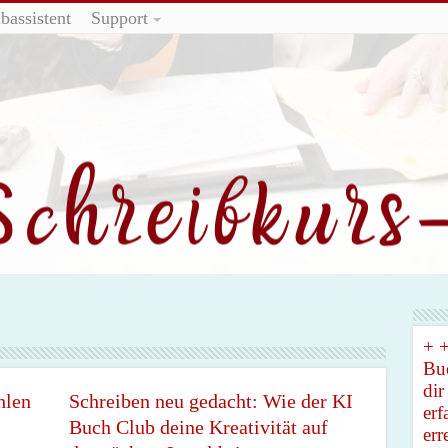
bassistent
Support
+ +
Buc
dir
hlen
Schreiben neu gedacht: Wie der KI
erf
Buch Club deine Kreativität auf
err