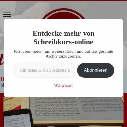
Entdecke mehr von
Schreibkurs-online
Jetzt abonnieren, um weiterzulesen und auf das gesamte
Archiv zuzugreifen.
Gib deine E-Mail-Adresse ein ...
Abonnieren
Home
»
Allgemein
»
Schreiben
»
eBooks schreiben
»
eBook Revolution
Weiterlesen