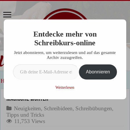
Entdecke mehr von
Schreibkurs-online
Jetzt abonnieren, um weiterzulesen und auf das gesamte
Archiv zuzugreifen.
Gib deine E-Mail-Adresse ein ...
Abonnieren
Home
»
Allgemein
»
Neuigkeiten
»
Magische Wörter
Weiterlesen
Magische Wörter
Neuigkeiten
,
Schreibideen
,
Schreibübungen
,
Tipps und Tricks
11,753 Views