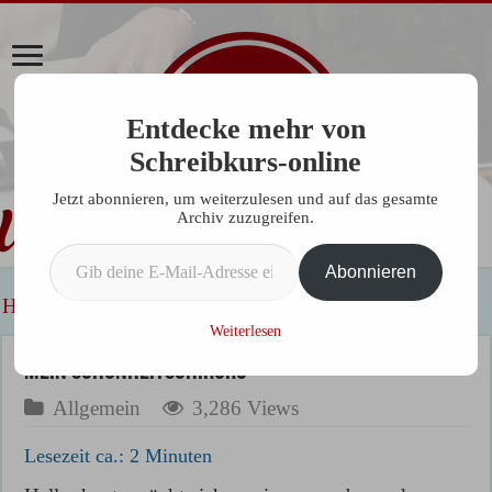
Entdecke mehr von
Schreibkurs-online
Jetzt abonnieren, um weiterzulesen und auf das gesamte
Archiv zuzugreifen.
Gib deine E-Mail-Adresse ein ...
Abonnieren
Home
»
Allgemein
»
Mein Schönheitschirurg
Weiterlesen
Mein Schönheitschirurg
Allgemein
3,286 Views
Lesezeit ca.:
2
Minuten