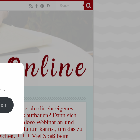
en.
ren
 + Möchtest du dir ein eigenes
hbusiness aufbauen? Dann sieh
 das kostenlose Webinar an und
ahre, was du tun kannst, um das zu
eichen. + + + Viel Spaß beim