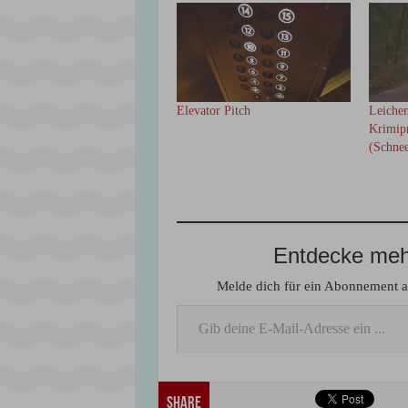
Elevator Pitch
Leichen
Krimipr
(Schne
Entdecke mehr
Melde dich für ein Abonnement an
Gib deine E-Mail-Adresse ein ...
Share