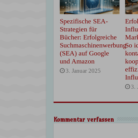
Spezifische SEA-
Erfo
Strategien für
Infl
Bücher: Erfolgreiche
Mark
Suchmaschinenwerbung
So i
(SEA) auf Google
kont
und Amazon
koop
effiz
3. Januar 2025
Infl
3.
Kommentar verfassen